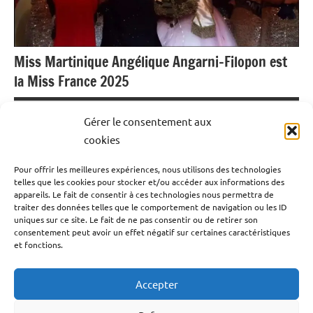
Miss Martinique Angélique Angarni-Filopon est
la Miss France 2025
14 décembre 2024
Emrick Leandre
Gérer le consentement aux
cookies
Elle s’est accrochée à son rêve de jeunesse celui de
Pour offrir les meilleures expériences, nous utilisons des technologies
devenir Miss Martinique, elle vivra désormais un vraie
telles que les cookies pour stocker et/ou accéder aux informations des
conte de fée. Angélique Angarni-Filopon a été sacrée
appareils. Le fait de consentir à ces technologies nous permettra de
traiter des données telles que le comportement de navigation ou les ID
Miss France 2025. Un couronnement qui pourrait calmer
uniques sur ce site. Le fait de ne pas consentir ou de retirer son
les tensions sur l’île Française perturbée par une grave
consentement peut avoir un effet négatif sur certaines caractéristiques
et fonctions.
crise sociale depuis le mois de septembre 2024.
Accepter
Lire la suite