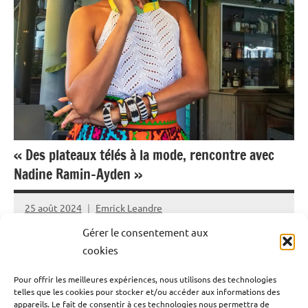
« Des plateaux télés à la mode, rencontre avec
Nadine Ramin-Ayden »
25 août 2024
Emrick Leandre
Gérer le consentement aux
Elle est journaliste, animatrice tv, entrepreneure et
cookies
styliste, Ayden ou Nadine Ramin a plus d’une corde à son
Pour offrir les meilleures expériences, nous utilisons des technologies
arc. Depuis plus de deux décennies, elle a su faire de ses
telles que les cookies pour stocker et/ou accéder aux informations des
passions les réalités de sa vie. De passage en Guadeloupe
appareils. Le fait de consentir à ces technologies nous permettra de