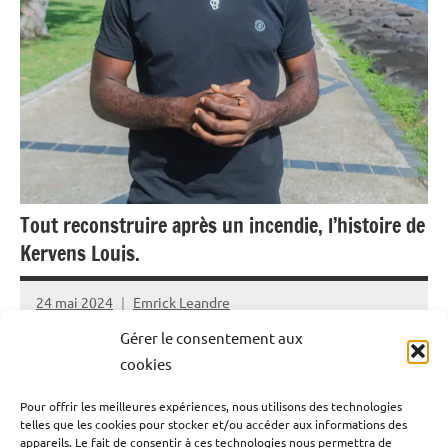
Tout reconstruire après un incendie, l’histoire de
Kervens Louis.
24 mai 2024
Emrick Leandre
Gérer le consentement aux
Le dimanche 5 mai 2024, un incendie est déclaré à la rue
cookies
Peynier à Pointe-A-Pitre (Guadeloupe). Malgré
Pour offrir les meilleures expériences, nous utilisons des technologies
l’intervention des pompiers, six bâtiments sont détruits
telles que les cookies pour stocker et/ou accéder aux informations des
et de soldats du feu son blessés. Kervens Louis, un
appareils. Le fait de consentir à ces technologies nous permettra de