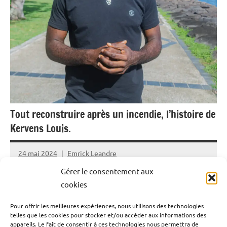
Tout reconstruire après un incendie, l’histoire de
Kervens Louis.
24 mai 2024
Emrick Leandre
Gérer le consentement aux
Le dimanche 5 mai 2024, un incendie est déclaré à la rue
cookies
Peynier à Pointe-A-Pitre (Guadeloupe). Malgré
Pour offrir les meilleures expériences, nous utilisons des technologies
l’intervention des pompiers, six bâtiments sont détruits
telles que les cookies pour stocker et/ou accéder aux informations des
et de soldats du feu son blessés. Kervens Louis, un
appareils. Le fait de consentir à ces technologies nous permettra de