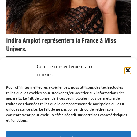
Indira Ampiot représentera la France à Miss
Univers.
11 juillet 2024
Emrick Leandre
Gérer le consentement aux
cookies
Ce jeudi 11 juillet, Indira Ampiot, Miss France 2023, s’est
Pour offrir les meilleures expériences, nous utilisons des technologies
emparée de son compte Instagram pour annoncer une
telles que les cookies pour stocker et/ou accéder aux informations des
très bonne nouvelle à ses fans. La jeune femme de 19
appareils. Le fait de consentir à ces technologies nous permettra de
traiter des données telles que le comportement de navigation ou les ID
ans va prochainement participer au concours Miss
uniques sur ce site. Le fait de ne pas consentir ou de retirer son
Univers pour représenter le charme à la Française. Cette
consentement peut avoir un effet négatif sur certaines caractéristiques
et fonctions.
année, le célèbre concours se tiendra au Mexique.