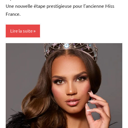
Une nouvelle étape prestigieuse pour l’ancienne Miss
France.
Lire la suite
Antilles-
Guyane
Blog
France
Guadeloupe
Monde
Outremer
Société