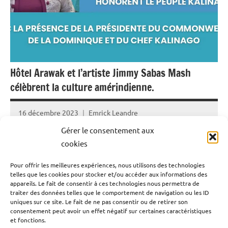
Hôtel Arawak et l’artiste Jimmy Sabas Mash
célèbrent la culture amérindienne.
16 décembre 2023
Emrick Leandre
Gérer le consentement aux
Les murs de l’hôtel Arawak honorent la culture du peuple
cookies
Kalinago. La présidente du Commonwealth de la
Pour offrir les meilleures expériences, nous utilisons des technologies
Dominique, son Excellence Sylvanie Burton et le chef
telles que les cookies pour stocker et/ou accéder aux informations des
Kalinago Lorenzo Sanford étaient présents à
appareils. Le fait de consentir à ces technologies nous permettra de
traiter des données telles que le comportement de navigation ou les ID
l’inauguration de ces murs. C’est l’artiste Jimmy Sabas
uniques sur ce site. Le fait de ne pas consentir ou de retirer son
Mash qui a réalisé cette fresque qui honore la culture
consentement peut avoir un effet négatif sur certaines caractéristiques
et fonctions.
amérindienne.