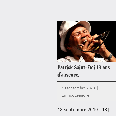
Blog
Culture
France
Guadeloupe
Histoire
Martinique
Patrick Saint-Eloi 13 ans
Musique
d’absence.
Outremer
18 septembre 2023
Société
Emrick Leandre
18 Septembre 2010 – 18 […]