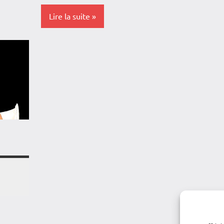
Lire la suite
Antilles-
Guyane
Blog
Caraïbe
Culture
France
Guadeloupe
Martinique
Musique
Outremer