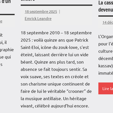
s d’un
La cas
devenu
18 septembre 2025
Emrick Leandre
re
14 dé
18 septembre 2010 – 18 septembre
it
L’Organ
2025 : voilà quinze ans que Patrick
, il
pour l’
Saint-Eloi, icône du zouk-love, s’est
ographie
culture
éteint, laissant derrière lui un vide
se qui
décembr
béant. Quinze ans plus tard, son
es
kassav
absence se fait toujours sentir. Sa
immatér
voix suave, ses textes en créole et
son charisme unique continuent de
Lire l
faire de lui le véritable “crooner” de
la musique antillaise. Un héritage
Blog
vivant, célébré aujourd’hui encore.