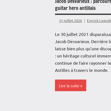
Jacob Desvarieux : parcour
guitar hero antillais
31 juillet 2026
Emrick Leand
Aucun
commentaire
Le 30 juillet 2021 disparaissa
Jacob Desvarieux. Derrière lui
laisse bien plus qu’une disc
: un héritage culturel immen
continue de faire rayonner l
Antilles à travers le monde.
Lire la suite
Antilles-
Guyane