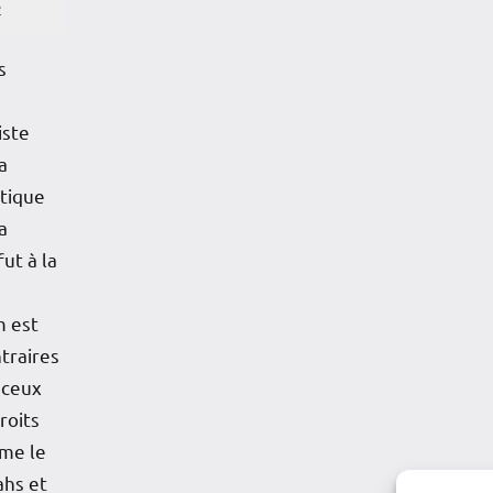
e
s
iste
a
itique
a
fut à la
m est
traires
 ceux
roits
mme le
ahs et