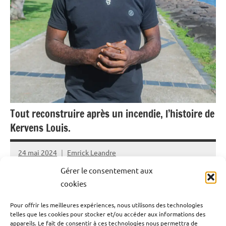
Tout reconstruire après un incendie, l’histoire de
Kervens Louis.
24 mai 2024
Emrick Leandre
Gérer le consentement aux
Le dimanche 5 mai 2024, un incendie est déclaré à la rue
cookies
Peynier à Pointe-A-Pitre (Guadeloupe). Malgré
Pour offrir les meilleures expériences, nous utilisons des technologies
l’intervention des pompiers, six bâtiments sont détruits
telles que les cookies pour stocker et/ou accéder aux informations des
et de soldats du feu son blessés. Kervens Louis, un
appareils. Le fait de consentir à ces technologies nous permettra de