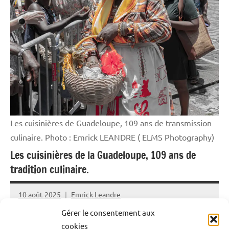
Les cuisinières de Guadeloupe, 109 ans de transmission
culinaire. Photo : Emrick LEANDRE ( ELMS Photography)
Les cuisinières de la Guadeloupe, 109 ans de
tradition culinaire.
10 août 2025
Emrick Leandre
Gérer le consentement aux
Comme chaque année, les cuisinières de la Guadeloupe
cookies