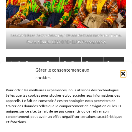
Les cuisinières de Guadeloupe, 109 ans de transmission culinaire.
Photo : Emrick LEANDRE ( ELMS Photography)
Antilles-Guyane
Blog
Caraïbe
Culture
France
Étiqueté
Gérer le consentement aux
avec
Guadeloupe
Outremer
Société
cookies
antilles-
Navigation
françaises
,
Publication précédente
Pour offrir les meilleures expériences, nous utilisons des technologies
antilles-
telles que les cookies pour stocker et/ou accéder aux informations des
Tour de Guadeloupe : Dawid Lewandowski
de
appareils. Le fait de consentir à ces technologies nous permettra de
guyane
,
remporte la 6e étape à Petit-Bourg
traiter des données telles que le comportement de navigation ou les ID
l’article
association
uniques sur ce site. Le fait de ne pas consentir ou de retirer son
des
consentement peut avoir un effet négatif sur certaines caractéristiques
Article suivant
et fonctions.
cuisinières
Tour cycliste de Guadeloupe 2025 : Andrès Ardila
de