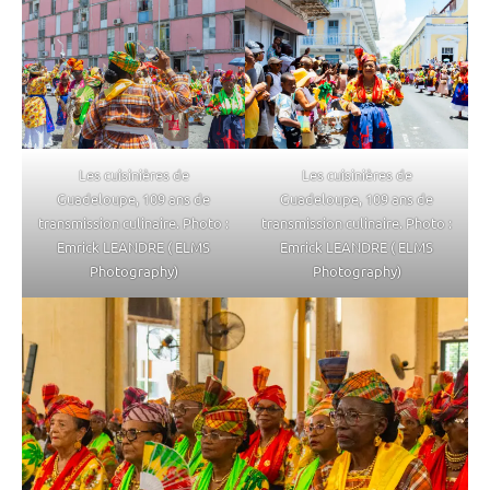
Les cuisinières de
Les cuisinières de
Guadeloupe, 109 ans de
Guadeloupe, 109 ans de
transmission culinaire. Photo :
transmission culinaire. Photo :
Emrick LEANDRE ( ELMS
Emrick LEANDRE ( ELMS
Photography)
Photography)