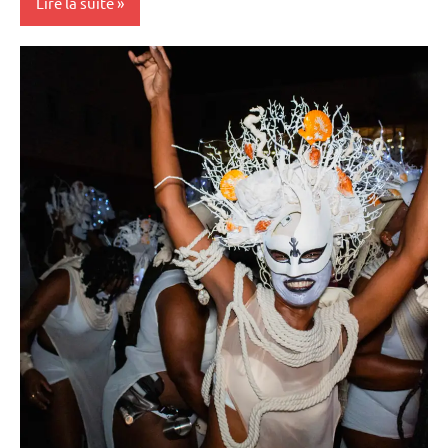
Lire la suite
Antilles-
Guyane
Blog
Caraïbe
Culture
Guadeloupe
Histoire
Martinique
Outremer
Société