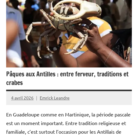
Blog
Culture
Esclavage
France
Histoire
Martinique
Outremer
Pâques aux Antilles : entre ferveur, traditions et
crabes
Société
4 avril 2026
Emrick Leandre
En Guadeloupe comme en Martinique, la période pascale
est un moment important. Entre tradition religieuse et
familiale, c’est surtout l’occasion pour les Antillais de