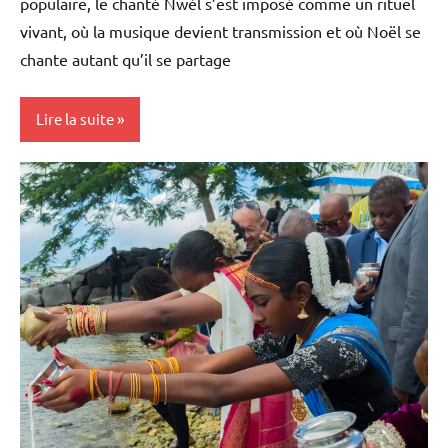
populaire, le chanté Nwèl s’est imposé comme un rituel
vivant, où la musique devient transmission et où Noël se
chante autant qu’il se partage
Lire la suite
Antilles-
Guyane
Blog
Caraïbe
Culture
France
Guadeloupe
Outremer