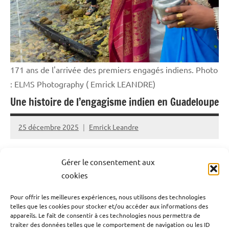
Société
171 ans de l'arrivée des premiers engagés indiens. Photo
: ELMS Photography ( Emrick LEANDRE)
Une histoire de l’engagisme indien en Guadeloupe
25 décembre 2025
Emrick Leandre
Le 24 décembre ne raconte pas qu’une histoire de Noël
Gérer le consentement aux
en Guadeloupe. Il marque aussi l’arrivée des premiers
cookies
engagés indiens, venus remplacer les esclaves africains
devenus libres. Une page longtemps passée sous silence,
Pour offrir les meilleures expériences, nous utilisons des technologies
telles que les cookies pour stocker et/ou accéder aux informations des
mais dont l’héritage façonne encore la société
appareils. Le fait de consentir à ces technologies nous permettra de
traiter des données telles que le comportement de navigation ou les ID
guadeloupéenne d’aujourd’hui.