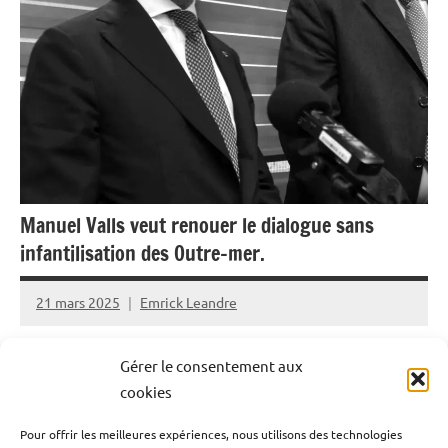
Manuel Valls veut renouer le dialogue sans
infantilisation des Outre-mer.
21 mars 2025
Emrick Leandre
C’est dans un contexte de crise sociale, économique,
Gérer le consentement aux
démographique et internationale que Manuel Valls,
cookies
Ministre des Outremer a fait sa visite officielle aux
Pour offrir les meilleures expériences, nous utilisons des technologies
Antilles-Françaises. Une visite au pas de charge faite lors