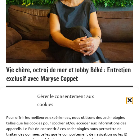
Vie chère, octroi de mer et lobby Béké : Entretien
exclusif avec Maryse Coppet
10 janvier 2025
Emrick Leandre
Gérer le consentement aux
cookies
Maryse Coppet, avocate au barreau de Bruxelles et
Pour offrir les meilleures expériences, nous utilisons des technologies
lobbyiste engagée à l’Union Européenne, revient sur des
telles que les cookies pour stocker et/ou accéder aux informations des
sujets brûlants qui touchent l’Outremer : la vie chère en
appareils. Le fait de consentir à ces technologies nous permettra de
traiter des données telles que le comportement de navigation ou les ID
Guadeloupe, l’octroi de mer, et l’influence du lobby Béké.