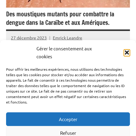
Des moustiques mutants pour combattre la
dengue dans la Caraïbe et aux Amériques.
27 décembre 2023
Emrick Leandre
Gérer le consentement aux
Deux entreprises privées, basées à la Barbade et à San
cookies
Francisco ont annoncé le vendredi 15 décembre dernier,
Pour offrir les meilleures expériences, nous utilisons des technologies
un partenariat pour relâcher des moustiques dans les
telles que les cookies pour stocker et/ou accéder aux informations des
Caraïbes élevés avec une bactérie qui bloque le virus de
appareils. Le fait de consentir à ces technologies nous permettra de
traiter des données telles que le comportement de navigation ou les ID
la dengue alors que la région lutte contre un nombre
uniques sur ce site. Le fait de ne pas consentir ou de retirer son
record de cas aggravés par le phénomène El Nino, le
consentement peut avoir un effet négatif sur certaines caractéristiques
et fonctions.
réchauffement climatique, l’urbanisation à outrance.
Accepter
Lire la suite
Refuser