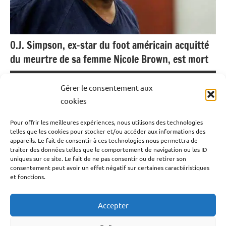
O.J. Simpson, ex-star du foot américain acquitté
du meurtre de sa femme Nicole Brown, est mort
11 avril 2024
Emrick Leandre
Gérer le consentement aux
cookies
Sportif de haut niveau, star du football américain, accusé
Pour offrir les meilleures expériences, nous utilisons des technologies
du meurtre de sa femme Nicole Brown puis acquitté
telles que les cookies pour stocker et/ou accéder aux informations des
après un procès ultra médiatisé, O.J. Simpson est décédé
appareils. Le fait de consentir à ces technologies nous permettra de
traiter des données telles que le comportement de navigation ou les ID
d’un cancer. Il avait 76 ans. L’annonce de sa mort a été
uniques sur ce site. Le fait de ne pas consentir ou de retirer son
faite par sa famille. L’homme, sa vie et son procès sont
consentement peut avoir un effet négatif sur certaines caractéristiques
et fonctions.
entrés dans la pop culture mondiale.
Accepter
Lire la suite