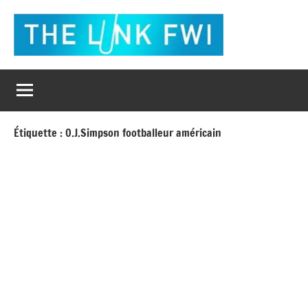
Aller
au
contenu
The
L'actualité
en
Link
un
clic
Fwi
Étiquette :
O.J.Simpson footballeur américain