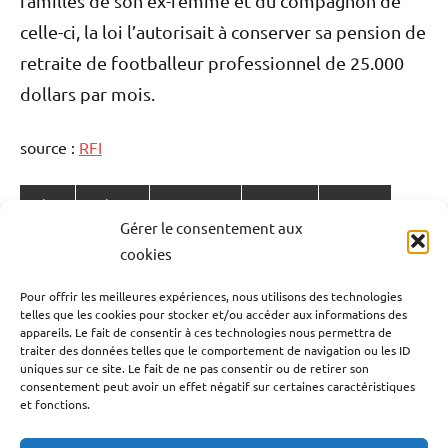
familles de son ex-femme et du compagnon de
celle-ci, la loi l’autorisait à conserver sa pension de
retraite de footballeur professionnel de 25.000
dollars par mois.
source :
RFI
Blog
Culture
Etats-Unis
Histoire
Justice
Étiqueté
Gérer le consentement aux
avec
Monde
Société
cookies
Etats-
Navigation
Unis
,
Publication précédente
Pour offrir les meilleures expériences, nous utilisons des technologies
mort
telles que les cookies pour stocker et/ou accéder aux informations des
Meryl, Kalash et Kima , trois artistes de la
de
appareils. Le fait de consentir à ces technologies nous permettra de
O.J.Simpson
,
Martinique nominés pour la cérémonie des
traiter des données telles que le comportement de navigation ou les ID
l’article
O.J.
uniques sur ce site. Le fait de ne pas consentir ou de retirer son
Flammes 2024.
Simpson
,
consentement peut avoir un effet négatif sur certaines caractéristiques
et fonctions.
O.J.Simpson
Article suivant
est