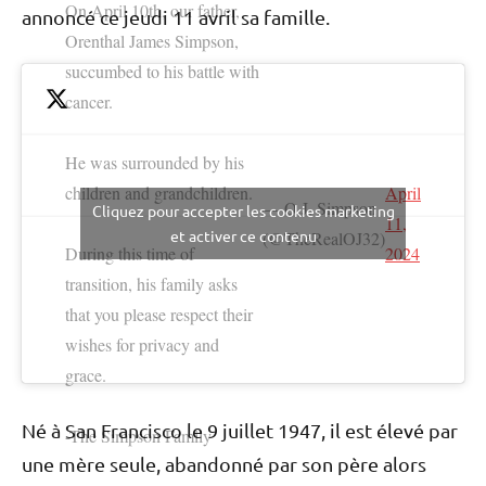
On April 10th, our father,
annoncé ce jeudi 11 avril sa famille.
Orenthal James Simpson,
succumbed to his battle with
cancer.
He was surrounded by his
children and grandchildren.
April
— O.J. Simpson
Cliquez pour accepter les cookies marketing
11,
et activer ce contenu
(@TheRealOJ32)
During this time of
2024
transition, his family asks
that you please respect their
wishes for privacy and
grace.
Né à San Francisco le 9 juillet 1947, il est élevé par
-The Simpson Family
une mère seule, abandonné par son père alors