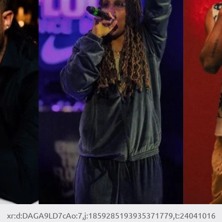
xr:d:DAGA9LD7cAo:7,j:1859285193935371779,t:24041016