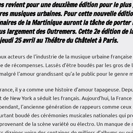
 revient pour une deuxième édition pour le plus 
res musiques urbaines. Pour cette nouvelle éditio
inaires de la Martinique auront la tâche de porter
lus largement des Outremers. Cette 2e édition de 
jeudi 25 avril au Théâtre du Châtelet à Paris.
aux acteurs de l’industrie de la musique urbaine française
ie de récompenses. Lassés d’être boudés par les gros de l
 malgré l’amour grandissant qu’a le public pour le genre m
 France, il y a comme une histoire d’amour tapageuse. Depu
t de New York a séduit les français. Aujourd’hui, la France
 Cependant, l’ancienne génération de rappeurs comme ceux 
pourtant boudé des cérémonies musicales nationales qui 
 provenant de la scène variété ou électro. Un manque de
s dizaines voire des centaines de milliers d’albums ou qui