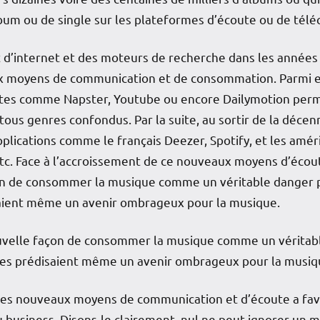
lbum ou de single sur les plateformes d’écoute ou de tél
 d’internet et des moteurs de recherche dans les années 
moyens de communication et de consommation. Parmi eu
tes comme Napster, Youtube ou encore Dailymotion perme
tous genres confondus. Par la suite, au sortir de la déce
plications comme le français Deezer, Spotify, et les amér
etc. Face à l’accroissement de ce nouveaux moyens d’éco
on de consommer la musique comme un véritable danger po
saient même un avenir ombrageux pour la musique.
velle façon de consommer la musique comme un véritable
stes prédisaient même un avenir ombrageux pour la musiq
es nouveaux moyens de communication et d’écoute a favor
u business. Disons-le clairement, nul ne peut ignorer un 