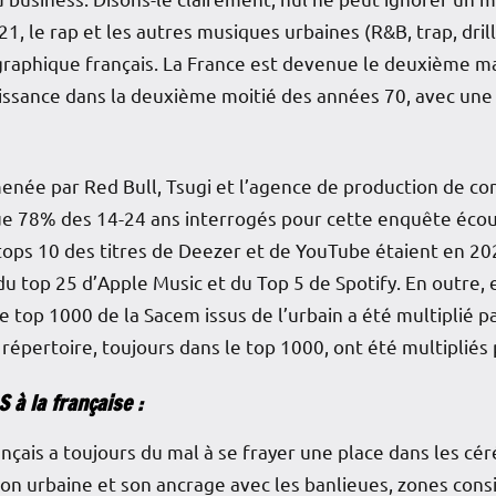
21, le rap et les autres musiques urbaines (R&B, trap, dri
raphique français. La France est devenue le deuxième m
naissance dans la deuxième moitié des années 70, avec une
née par Red Bull, Tsugi et l’agence de production de con
 que 78% des 14-24 ans interrogés pour cette enquête éco
 tops 10 des titres de Deezer et de YouTube étaient en 2
du top 25 d’Apple Music et du Top 5 de Spotify. En outre, 
e top 1000 de la Sacem issus de l’urbain a été multiplié p
répertoire, toujours dans le top 1000, ont été multipliés p
à la française :
rançais a toujours du mal à se frayer une place dans les c
ion urbaine et son ancrage avec les banlieues, zones con