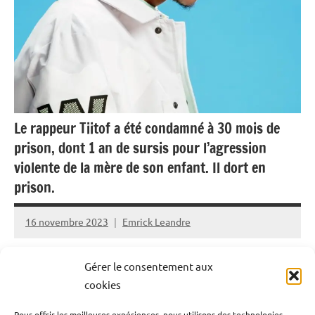
Outremer
Le rappeur Tiitof a été condamné à 30 mois de
prison, dont 1 an de sursis pour l’agression
violente de la mère de son enfant. Il dort en
prison.
16 novembre 2023
Emrick Leandre
Loin des prestations scéniques et des studios
Gérer le consentement aux
d’enregistrement, le chanteur Tiitof fait parler de lui
cookies
d’une toute autre manière. En effet, le chanteur
Pour offrir les meilleures expériences, nous utilisons des technologies