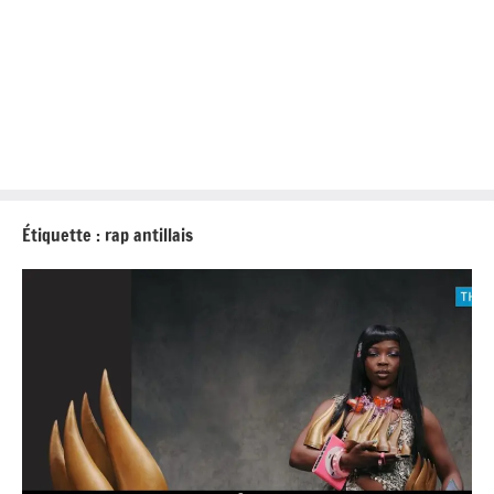
Étiquette :
rap antillais