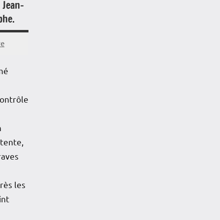
e Jean-
phe.
re
mé
ontrôle
n
tente,
raves
rès les
int