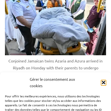
Conjoined Jamaican twins Azaria and Azura arrived in
Riyadh on Monday with their parents to undergo
evaluation for their potential medical separation. (SPA)
Gérer le consentement aux
cookies
Blog
Caraïbe
Monde
Santé
Société
Étiqueté
Pour offrir les meilleures expériences, nous utilisons des technologies
avec
telles que les cookies pour stocker et/ou accéder aux informations des
Navigation
Publication précédente
Caraïbe
,
appareils. Le fait de consentir à ces technologies nous permettra de
Haïti : Le FBI met 1 million $ pour capturer Lanmo
traiter des données telles que le comportement de navigation ou les ID
Conjoined