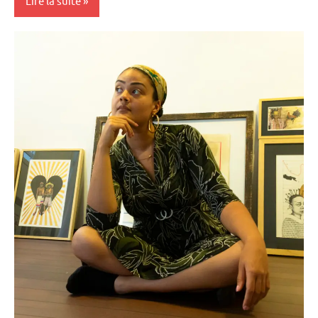
Lire la suite
Antilles-
Guyane
Blog
Caraïbe
Culture
Guadeloupe
Guyane
Martinique