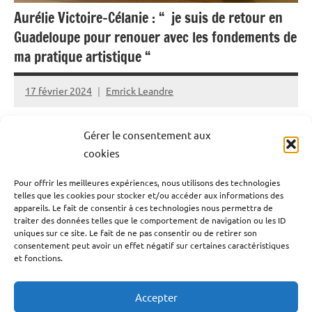
Aurélie Victoire-Célanie : “ je suis de retour en
Guadeloupe pour renouer avec les fondements de
ma pratique artistique “
17 février 2024
Emrick Leandre
Aurélie Victoire-Célanie est une jeune artiste
Gérer le consentement aux
guadeloupéenne qui a fait le choix du retour au pays. Un
cookies
retour qu’elle voit comme une opportunité pour se
Pour offrir les meilleures expériences, nous utilisons des technologies
développer tant humainement qu’artistiquement. Elle
telles que les cookies pour stocker et/ou accéder aux informations des
nous a reçu dans au Confluence studio, son atelier situé
appareils. Le fait de consentir à ces technologies nous permettra de
traiter des données telles que le comportement de navigation ou les ID
au coeur du centre-ville de Pointe-à-Pitre pour revenir
uniques sur ce site. Le fait de ne pas consentir ou de retirer son
sur son parcours et son choix de revenir chez elle pour
consentement peut avoir un effet négatif sur certaines caractéristiques
et fonctions.
apporter à sa façon sa touche à l’art guadeloupéen.
Accepter
Lire la suite