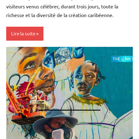
visiteurs venus célébrer, durant trois jours, toute la
richesse et la diversité de la création caribéenne.
Lire la suite
Antilles-
Guyane
Blog
Caraïbe
Culture
Guadeloupe
Outremer
Société