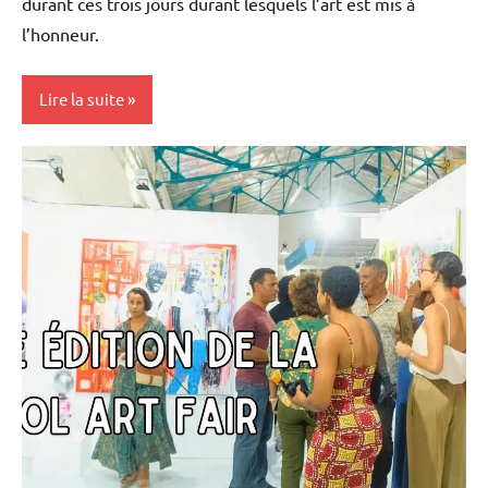
durant ces trois jours durant lesquels l’art est mis à
l’honneur.
Lire la suite
Antilles-
Guyane
Blog
Caraïbe
Culture
Guadeloupe
Martinique
Outremer
Société