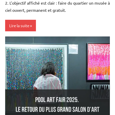
2. L’objectif affiché est clair : faire du quartier un musée à
ciel ouvert, permanent et gratuit.
Lire la suite
Antilles-
Guyane
Blog
Caraïbe
Culture
France
Guadeloupe
Outremer