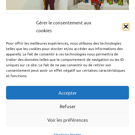
Gérer le consentement aux
Antilles-Guyane
Blog
Caraïbe
Culture
Étiqueté
cookies
avec
Guadeloupe
Outremer
Société
antilles-
Pour offrir les meilleures expériences, nous utilisons des technologies
telles que les cookies pour stocker et/ou accéder aux informations des
Navigation
françaises
,
Publication précédente
appareils. Le fait de consentir à ces technologies nous permettra de
antilles-
Eau en Guadeloupe : quatre résolutions pour
de
traiter des données telles que le comportement de navigation ou les ID
guyane
,
uniques sur ce site. Le fait de ne pas consentir ou de retirer son
sauver un réseau à bout de souffle
l’article
consentement peut avoir un effet négatif sur certaines caractéristiques
Art
et fonctions.
caribéen
,
Article suivant
art
Cancer du col de l’utérus : les conseils d’une
Accepter
de
spécialiste en Guadeloupe
guadeloupe
,
Refuser
Guadeloupe
,
Outremers
Voir les préférences
Facebook
YouTube
TikTok
Instagram
LinkedIn
Twitter
français
,
Pool
Mentions légales