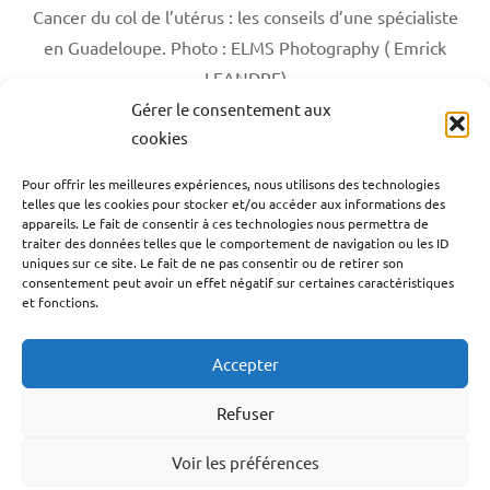
Cancer du col de l’utérus : les conseils d’une spécialiste
en Guadeloupe. Photo : ELMS Photography ( Emrick
LEANDRE)
Gérer le consentement aux
cookies
Antilles-Guyane
Blog
France
Guadeloupe
Étiqueté
Pour offrir les meilleures expériences, nous utilisons des technologies
avec
Interviews
Outremer
Santé
Société
telles que les cookies pour stocker et/ou accéder aux informations des
antilles-
appareils. Le fait de consentir à ces technologies nous permettra de
Navigation
françaises
,
Publication précédente
traiter des données telles que le comportement de navigation ou les ID
uniques sur ce site. Le fait de ne pas consentir ou de retirer son
antilles-
Plongez dans la 17e édition de la Pool Art Fair.
de
consentement peut avoir un effet négatif sur certaines caractéristiques
guyane
,
et fonctions.
l’article
cancer
Article suivant
col
Guadeloupe, Martinique : la jeunesse face au défi
Accepter
de
de l’avenir
l'utérus
,
Refuser
cancer
du
Voir les préférences
Facebook
YouTube
TikTok
Instagram
LinkedIn
Twitter
col