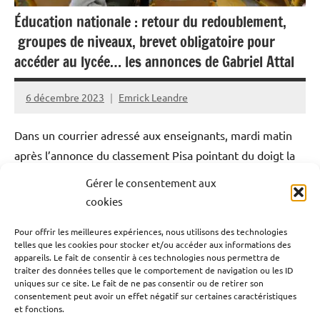
Éducation nationale : retour du redoublement,
groupes de niveaux, brevet obligatoire pour
accéder au lycée… les annonces de Gabriel Attal
6 décembre 2023
Emrick Leandre
Dans un courrier adressé aux enseignants, mardi matin
après l’annonce du classement Pisa pointant du doigt la
baisse du niveau notamment en maths des élèves
Gérer le consentement aux
français, Gabriel Attal a dévoilé ses mesures applicables
cookies
en 2024 pour réformer le système éducatif. Programmes
Pour offrir les meilleures expériences, nous utilisons des technologies
au primaire, groupes de niveaux au collège, épreuve
telles que les cookies pour stocker et/ou accéder aux informations des
anticipée du bac en mathématiques au lycée : ce qui va
appareils. Le fait de consentir à ces technologies nous permettra de
traiter des données telles que le comportement de navigation ou les ID
changer pour les élèves français, dont le ministre de
uniques sur ce site. Le fait de ne pas consentir ou de retirer son
l’Éducation nationale Gabriel Attal entend relever le
consentement peut avoir un effet négatif sur certaines caractéristiques
et fonctions.
niveau, notamment en maths et en français.