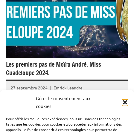
Les premiers pas de Moïra André, Miss
Guadeloupe 2024.
27 septembre 2024
Emrick Leandre
Gérer le consentement aux
Moïra André est la nouvelle Miss Guadeloupe 2024. La
cookies
jeune reine de beauté a été élue le dimanche 15
Pour offrir les meilleures expériences, nous utilisons des technologies
septembre dernier dans un Palais des sports du Gosier
telles que les cookies pour stocker et/ou accéder aux informations des
acquis à sa cause. Une élection en présence des quatre
appareils. Le fait de consentir à ces technologies nous permettra de