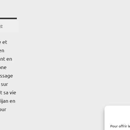
re
e et
en
ant en
one
assage
 sur
t sa vie
ijan en
pour
Pour offrir 