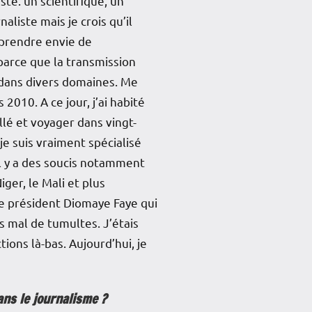
ste. un scientifique, un
liste mais je crois qu’il
pprendre envie de
parce que la transmission
 dans divers domaines. Me
2010. A ce jour, j’ai habité
illé et voyager dans vingt-
 je suis vraiment spécialisé
il y a des soucis notamment
ger, le Mali et plus
e président Diomaye Faye qui
as mal de tumultes. J’étais
ions là-bas. Aujourd’hui, je
ans le journalisme ?