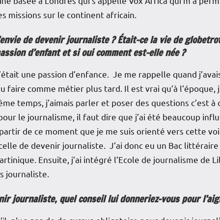
ine basée à Londres qui s’appelle Vox Africa qui m’a permi
s missions sur le continent africain.
envie de devenir journaliste ? Était-ce la vie de globetrot
passion d’enfant et si oui comment est-elle née ?
 c’était une passion d’enfance. Je me rappelle quand j’ava
 faire comme métier plus tard. Il est vrai qu’à l’époque, j
ême temps, j’aimais parler et poser des questions c’est à 
 le journalisme, il faut dire que j’ai été beaucoup influ
 partir de ce moment que je me suis orienté vers cette vo
celle de devenir journaliste. J’ai donc eu un Bac littérair
tinique. Ensuite, j’ai intégré l’Ecole de journalisme de Lill
s journaliste.
ir journaliste, quel conseil lui donneriez-vous pour l’ai