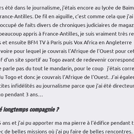
ours été dans le journalisme, j’étais encore au lycée de B
ance-Antilles. De fil en aiguille, c’est comme cela que j’ai
occupé de faits divers de chroniques judiciaires de magaz
 beaucoup appris à France-Antilles, je suis vraiment très r
t ensuite BFM TV à Paris puis Vox Africa en Angleterre ma
voire pour lequel je couvrais l’Afrique de l’Ouest pour cet
f d’un site sportif au Togo avant de redevenir correspond
e parle pas du tout le mandarin, pour le coup j’étais cor
u Togo et donc je couvrais l’Afrique de l’Ouest. J’ai éga
etites infidélités au journalisme parce que j’ai été direct
go pendant 3 ans…
uré longtemps compagnie ?
5 ans et j’ai pu apporter ma ma pierre à l’édifice pendant t
 de belles missions où j’ai pu faire de belles rencontres.