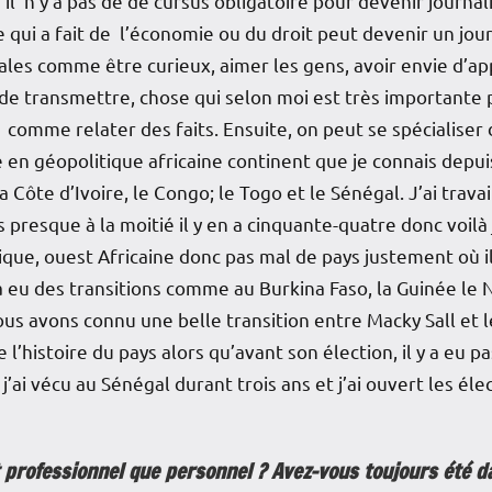
il n’y a pas de de cursus obligatoire pour devenir journali
qui a fait de l’économie ou du droit peut devenir un journa
les comme être curieux, aimer les gens, avoir envie d’a
de transmettre, chose qui selon moi est très importante 
 comme relater des faits. Ensuite, on peut se spécialiser
é en géopolitique africaine continent que je connais depuis 
 Côte d’Ivoire, le Congo; le Togo et le Sénégal. J’ai trava
s presque à la moitié il y en a cinquante-quatre donc voilà
tique, ouest Africaine donc pas mal de pays justement où 
a eu des transitions comme au Burkina Faso, la Guinée le Ni
s avons connu une belle transition entre Macky Sall et l
 l’histoire du pays alors qu’avant son élection, il y a eu p
ai vécu au Sénégal durant trois ans et j’ai ouvert les élect
t professionnel que personnel ? Avez-vous toujours été d