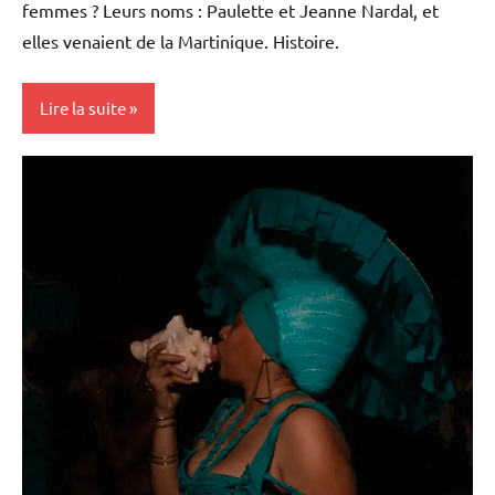
femmes ? Leurs noms : Paulette et Jeanne Nardal, et
elles venaient de la Martinique. Histoire.
Lire la suite
Antilles-
Guyane
Blog
Caraïbe
Culture
France
Histoire
Littérature
Martinique