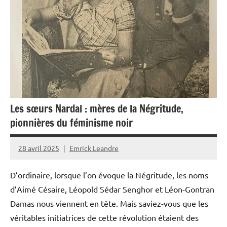
Guyane
Histoire
La
Réunion
Martinique
Océan
Les sœurs Nardal : mères de la Négritude,
Indien
pionnières du féminisme noir
Outremer
Société
28 avril 2025
Emrick Leandre
D’ordinaire, lorsque l’on évoque la Négritude, les noms
d’Aimé Césaire, Léopold Sédar Senghor et Léon-Gontran
Damas nous viennent en tête. Mais saviez-vous que les
véritables initiatrices de cette révolution étaient des