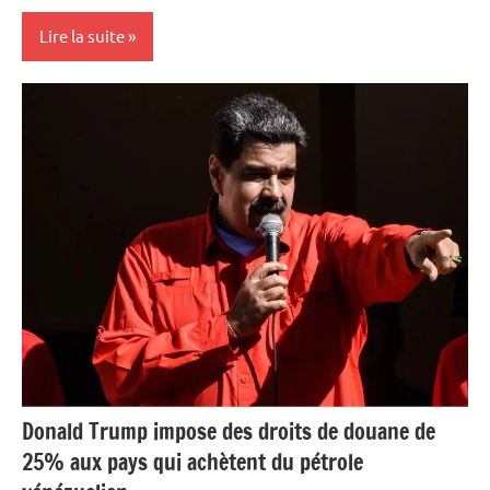
Lire la suite
Antilles-
Guyane
Blog
Caraïbe
Culture
France
Guadeloupe
Histoire
Outremer
Donald Trump impose des droits de douane de
25% aux pays qui achètent du pétrole
Société