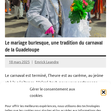
Justice
Martinique
Outremer
Politique
Société
Le mariage burlesque, une tradition du carnaval
de la Guadeloupe
18 mars 2025
Emrick Leandre
Le carnaval est terminé, l’heure est au carême, au jeûne
et à la pénitence. Malgré tout, nous vous partageons
Gérer le consentement aux
notre reportage sur le mariage burlesque du Lundi gras,
cookies
véritable temps fort des jours gras en Guadeloupe. Une
tradition perpétuée par le groupe Point d’Interrogation
Pour offrir les meilleures expériences, nous utilisons des technologies
depuis 14 ans. Reportage.
telles que les cookies pour stocker et/ou accéder aux informations des