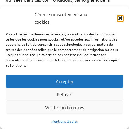
montée en puissance de la violence dans ce milieu. Les
Gérer le consentement aux
autorités, bien qu’elles multiplient les interventions,
cookies
peinent à endiguer cette spirale de violence, qui touche
directement les populations locales, souvent prises en
Pour offrir les meilleures expériences, nous utilisons des technologies
telles que les cookies pour stocker et/ou accéder aux informations des
otage dans ces conflits. En conséquence, l’augmentation
appareils. Le fait de consentir à ces technologies nous permettra de
des violences liées au trafic de cocaïne devient un
traiter des données telles que le comportement de navigation ou les ID
uniques sur ce site. Le fait de ne pas consentir ou de retirer son
phénomène préoccupant, affectant la sécurité publique
consentement peut avoir un effet négatif sur certaines caractéristiques
et les équilibres sociaux des territoires concernés.
et fonctions.
En 2023, l’augmentation des violences liées au trafic de
Accepter
drogue a été frappante, alimentée par des rivalités
Refuser
territoriales et la concurrence féroce entre organisations
criminelles. Ces violences incluent des règlements de
Voir les préférences
comptes, des homicides volontaires, des tentatives de
meurtre, mais aussi des enlèvements et des
Mentions légales
séquestrations. D’après l’Office central de lutte contre la