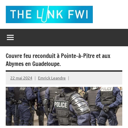
Aller
au
contenu
The
L'actualité
en
Link
un
clic
Fwi
Couvre feu reconduit à Pointe-à-Pitre et aux
Abymes en Guadeloupe.
22 mai 2024
Emrick Leandre