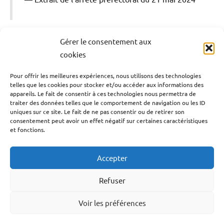
Gérer le consentement aux
Antilles-Guyane
Blog
France
Guadeloupe
Étiqueté
cookies
avec
Outremer
Politique
Société
couvre
Pour offrir les meilleures expériences, nous utilisons des technologies
telles que les cookies pour stocker et/ou accéder aux informations des
Navigation
feu
Publication précédente
appareils. Le fait de consentir à ces technologies nous permettra de
des
10 MAI 2001-10 Mai 2024 : il y a 23 ans
de
traiter des données telles que le comportement de navigation ou les ID
mineurs
,
uniques sur ce site. Le fait de ne pas consentir ou de retirer son
l’esclavage entrait enfin dans l’histoire nationale.
l’article
consentement peut avoir un effet négatif sur certaines caractéristiques
couvre
et fonctions.
feu
Article suivant
des
22 MAI 1848-22 MAI 2024 : ll y a 176 ans,
Accepter
mineurs
l’esclavage était aboli à la Martinique
en
Refuser
Guadeloupe
,
couvre
Voir les préférences
Facebook
YouTube
TikTok
Instagram
LinkedIn
Twitter
feu
des