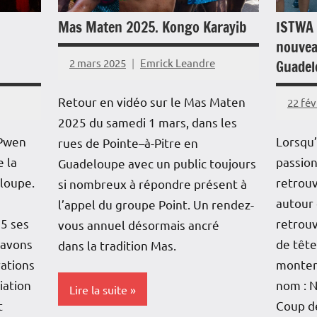
Histoi
Mas Maten 2025. Kongo Karayib
ISTWA 
Politique
Interv
nouvea
Société
2 mars 2025
Emrick Leandre
Guadel
Outre
Repor
Retour en vidéo sur le Mas Maten
22 fév
2025 du samedi 1 mars, dans les
Sociét
 Pwen
Lorsqu’
rues de Pointe–à-Pitre en
e la
passion
Guadeloupe avec un public toujours
eloupe.
retrouv
si nombreux à répondre présent à
autour 
l’appel du groupe Point. Un rendez-
5 ses
retrouv
vous annuel désormais ancré
 avons
de tête
dans la tradition Mas.
rations
monter
iation
nom : 
Lire la suite
t
Coup de