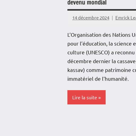
devenu mondial
Outremer
14 décembre 2024
Emrick L
Reportage
L’Organisation des Nations U
Société
pour l’éducation, la science e
culture (UNESCO) a reconnu 
décembre dernier la cassave
kassav) comme patrimoine cu
immatériel de l’humanité.
Lire la suite
Blog