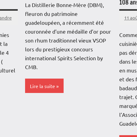
108 an
La Distillerie Bonne-Mère (DBM),
Outre
fleuron du patrimoine
eandre
11 ao
guadeloupéen, a récemment été
Repor
couronnée d’une médaille d’or pour
nies
Comme 
Sociét
son rhum traditionnel vieux VSOP
t la
cuisini
lors du prestigieux concours
le 4
pas dér
international Spirits Selection by
 (
dans le
CMB.
lturel
en musi
et des 
Lire la suite
badauds
trajet.
marqué
Blog
l’Assoc
Guadel