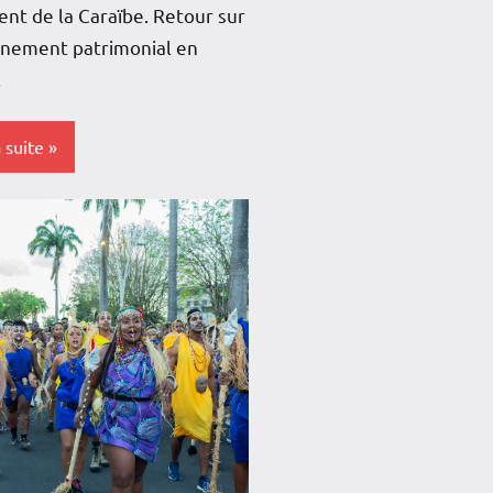
nt de la Caraïbe. Retour sur
énement patrimonial en
.
a suite
s-
e
e
e
e
loupe