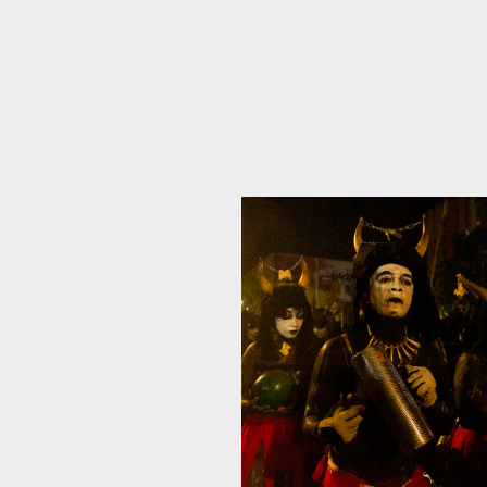
Antilles-
Guyane
Blog
Culture
France
Guadeloupe
Histoire
Outremer
Société