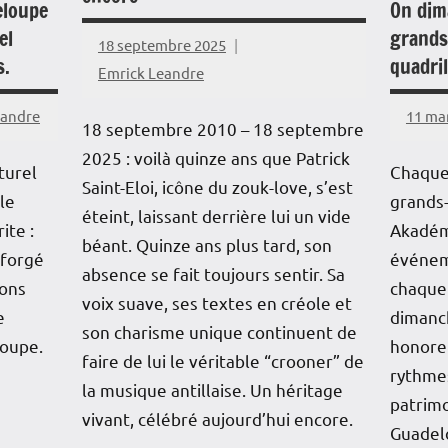
eloupe
On dim
el
grands
18 septembre 2025
s.
quadril
Emrick Leandre
eandre
11 ma
18 septembre 2010 – 18 septembre
2025 : voilà quinze ans que Patrick
turel
Chaque
Saint-Eloi, icône du zouk-love, s’est
le
grands-
éteint, laissant derrière lui un vide
ite :
Akadém
béant. Quinze ans plus tard, son
 forgé
événem
absence se fait toujours sentir. Sa
ions
chaque
voix suave, ses textes en créole et
e
dimanc
son charisme unique continuent de
loupe.
honore
faire de lui le véritable “crooner” de
rythmes
la musique antillaise. Un héritage
patrimo
vivant, célébré aujourd’hui encore.
Guadel