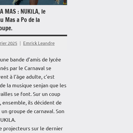
re
A MAS : NUKILA, le
iews
u Mas a Po de la
oupe.
mer
tage
rier 2025
Emrick Leandre
é
une bande d’amis de lycée
nés par le Carnaval se
ent à l’âge adulte, c’est
de la musique senjan que les
ailles se font. Sur un coup
, ensemble, ils décident de
 un groupe de carnaval. Son
NUKILA.
 projecteurs sur le dernier