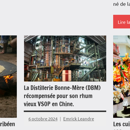
né de l
Antilles-
Guyane
Lire l
Blog
Caraïbe
Antille
Guyan
Culture
Blog
Guadeloupe
Caraïb
Histoire
Cultur
Outremer
La Distillerie Bonne-Mère (DBM)
récompensée pour son rhum
Franc
Société
vieux VSOP en Chine.
Guade
Tourisme
Histoi
6 octobre 2024
Emrick Leandre
aribéen
Les cui
Interv