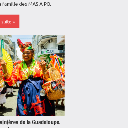
a famille des MAS A PO.
a suite
s-
e
e
e
e
loupe
re
sinières de la Guadeloupe.
iews