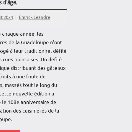
s d’âge.
mer
ût 2024
Emrick Leandre
tage
chaque année, les
é
ères de la Guadeloupe n’ont
ogé à leur traditionnel défilé
s rues pointoises. Un défilé
que distribuant des gâteaux
fruits à une foule de
, massés tout le long du
 Cette nouvelle édition a
 le 108e anniversaire de
iation des cuisinières de la
oupe.