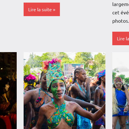
largeme
Lire la suite
cet év
photos
Antilles-
Guyane
Lire l
Blog
Antille
Caraïbe
Guyan
Culture
Blog
France
Caraïb
Guadeloupe
Cultur
Martinique
Franc
Musique
Guade
Outremer