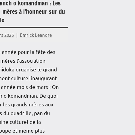
anch o komandman : Les
-mères à l’honneur sur du
le
rs 2025
Emrick Leandre
 année pour la fête des
mères l’association
iduka organise le grand
ent culturel inaugurant
 année mois de mars : On
h o komandman. De quoi
r les grands-mères aux
 du quadrille, pan du
ine culturel de la
oupe et même plus