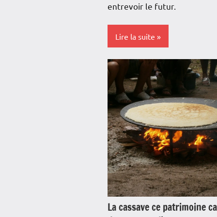
entrevoir le futur.
Lire la suite
Antilles-
Guyane
Blog
Caraïbe
Culture
France
Guadeloupe
Histoire
La cassave ce patrimoine c
Interviews