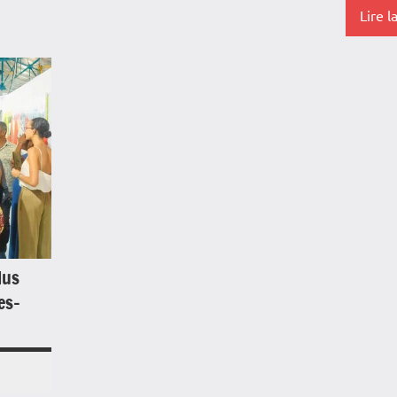
Lire l
Antille
Guyan
Blog
Cultur
Guade
Histoi
lus
Outre
es-
Sociét