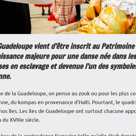
Guadeloupe vient d’être inscrit au Patrimoine
issance majeure pour une danse née dans les
ses en esclavage et devenue l’un des symboles
nne.
e de la Guadeloupe, on pense au zouk ou pour les plus co
enne, du kompas en provenance d’Haïti. Pourtant, le quadri
nos îles. Les îles de Guadeloupe ont surtout chacune app
 du XVIIIe siècle.
issu de la contredanse française telle qu’elle était dansée