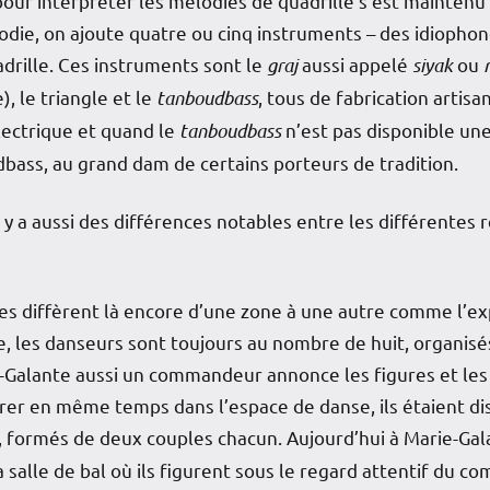
pour interpréter les mélodies de quadrille s’est maintenu
odie, on ajoute quatre ou cinq instruments – des idiophon
drille. Ces instruments sont le
graj
aussi appelé
siyak
ou
), le triangle et le
tanboudbass
, tous de fabrication artisa
lectrique et quand le
tanboudbass
n’est pas disponible un
bass, au grand dam de certains porteurs de tradition.
l y a aussi des différences notables entre les différentes 
s diffèrent là encore d’une zone à une autre comme l’e
e, les danseurs sont toujours au nombre de huit, organisé
Galante aussi un commandeur annonce les figures et les p
rer en même temps dans l’espace de danse, ils étaient di
, formés de deux couples chacun. Aujourd’hui à Marie-Gala
a salle de bal où ils figurent sous le regard attentif du 