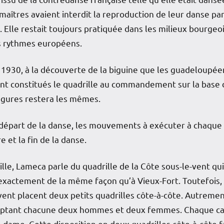
s maîtres avaient interdit la reproduction de leur danse pa
e. Elle restait toujours pratiquée dans les milieux bourge
es rythmes européens.
s 1930, à la découverte de la biguine que les guadeloupé
ont constitués le quadrille au commandement sur la base de
igures restera les mêmes.
épart de la danse, les mouvements à exécuter à chaque 
 et la fin de la danse.
lle, Lameca parle du quadrille de la Côte sous-le-vent qui
xactement de la même façon qu’à Vieux-Fort. Toutefois, 
vent placent deux petits quadrilles côte-à-côte. Autrement
ptant chacune deux hommes et deux femmes. Chaque caval
e dame. Cette disposition en deux quadrilles côte-à-côte f