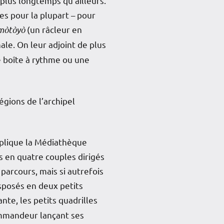
 plus longtemps qu’ailleurs.
es pour la plupart – pour
mòtòyò
(un râcleur en
nale. On leur adjoint de plus
e boîte à rythme ou une
régions de l’archipel
xplique la Médiathèque
s en quatre couples dirigés
arcours, mais si autrefois
sposés en deux petits
nte, les petits quadrilles
commandeur lançant ses