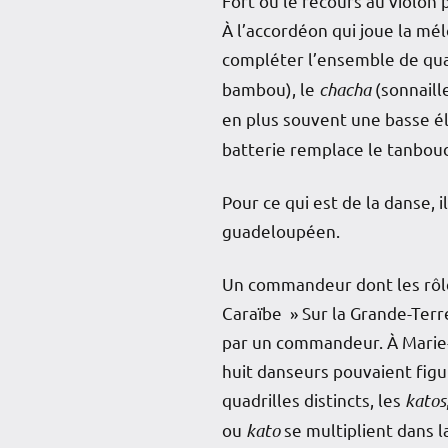
Fort où le recours au violon 
À l’accordéon qui joue la mél
compléter l’ensemble de qua
bambou), le
chacha
(sonnaille
en plus souvent une basse é
batterie remplace le tanboud
Pour ce qui est de la danse, i
guadeloupéen.
Un commandeur dont les rôle
Caraïbe » Sur la Grande-Terr
par un commandeur. À Marie-
huit danseurs pouvaient figu
quadrilles distincts, les
katos
ou
kato
se multiplient dans l