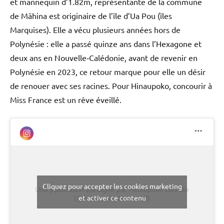
et mannequin d’1.82m, représentante de la commune
de Māhina est originaire de l’île d’Ua Pou (îles
Marquises). Elle a vécu plusieurs années hors de
Polynésie : elle a passé quinze ans dans l’Hexagone et
deux ans en Nouvelle‑Calédonie, avant de revenir en
Polynésie en 2023, ce retour marque pour elle un désir
de renouer avec ses racines. Pour Hinaupoko, concourir à
Miss France est un rêve éveillé.
Cliquez pour accepter les cookies marketing
Une publication partagée par Hinaupoko Devèze
et activer ce contenu
(@hinaupokodevezeoff)