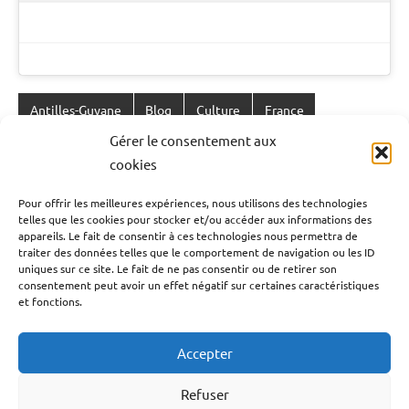
Étiqueté
Antilles-Guyane
Blog
Culture
France
avec
Gérer le consentement aux
Guadeloupe
Guyane
La Réunion
Martinique
concours
cookies
Miss
Océan Indien
Outremer
Société
France
Pour offrir les meilleures expériences, nous utilisons des technologies
2026
,
telles que les cookies pour stocker et/ou accéder aux informations des
Navigation
Publication précédente
Élection
appareils. Le fait de consentir à ces technologies nous permettra de
Le quadrille créole de Guadeloupe rejoint le
de
traiter des données telles que le comportement de navigation ou les ID
Miss
uniques sur ce site. Le fait de ne pas consentir ou de retirer son
Patrimoine culturel immatériel national français.
France
l’article
consentement peut avoir un effet négatif sur certaines caractéristiques
2026
,
et fonctions.
Article suivant
France
,
Gladys Francis & Lena Blou : une alliance
Guadeloupe
,
Accepter
Guyane-
stratégique entre la Guadeloupe et la Californie
Française
,
Refuser