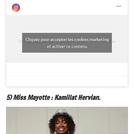
Cliquez pour accepter les cookies marketing
Une publication partagée par Comité Miss Réunion
et activer ce contenu
(@missreunionofficiel)
5) Miss Mayotte : Kamillat Hervian.