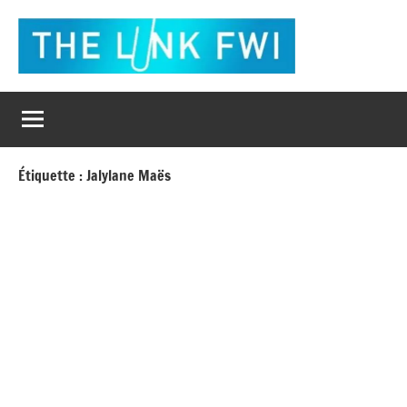
Aller
au
contenu
The
L'actualité
en
Link
un
clic
Fwi
Étiquette :
Jalylane Maës