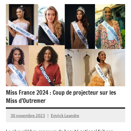
Antilles-
Guyane
Blog
Culture
France
Guadeloupe
Interviews
Outremer
Miss France 2024 : Coup de projecteur sur les
Société
Miss d’Outremer
30 novembre 2023
Emrick Leandre
Le plus célèbre concours de beauté national fait son