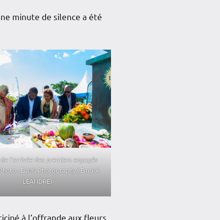
ne minute de silence a été
 de l’arrivée des premiers engagés
 Photo : ELMS Photography ( Emrick
LEANDRE)
icipé à l’offrande aux fleurs