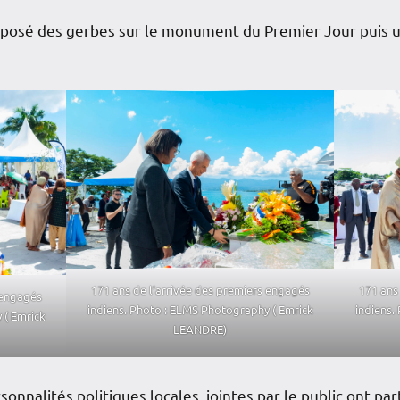
posé des gerbes sur le monument du Premier Jour puis u
171 ans de l’arrivée des premiers engagés
171 ans
 engagés
indiens. Photo : ELMS Photography ( Emrick
indiens.
 ( Emrick
LEANDRE)
onnalités politiques locales, jointes par le public ont part