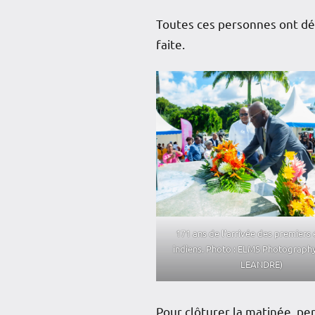
Toutes ces personnes ont dé
faite.
171 ans de l’arrivée des premiers
indiens. Photo : ELMS Photography
LEANDRE)
Pour clôturer la matinée, pers