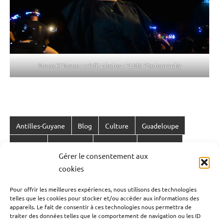
Moun Ki Moun : crédit photos : ELMS Photography
Antilles-Guyane
Blog
Culture
Guadeloupe
Étiqueté
avec
Histoire
Interviews
Outremer
Reportage
Gérer le consentement aux
carnaval
Société
de
cookies
Guadeloupe
,
Navigation
Publication précédente
Pour offrir les meilleures expériences, nous utilisons des technologies
carnaval
telles que les cookies pour stocker et/ou accéder aux informations des
L’Equateur en situation de » conflit armé
de
de
appareils. Le fait de consentir à ces technologies nous permettra de
interne » depuis l’évasion de José Adolfo Macias,
la
traiter des données telles que le comportement de navigation ou les ID