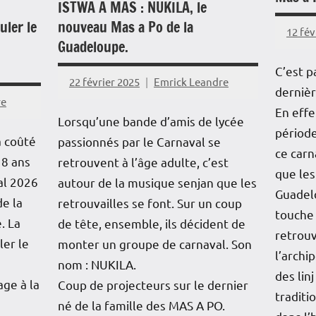
ISTWA A MAS : NUKILA, le
uler le
nouveau Mas a Po de la
12 fév
Guadeloupe.
C’est p
22 février 2025
Emrick Leandre
dernièr
re
En effe
Lorsqu’une bande d’amis de lycée
période
a coûté
passionnés par le Carnaval se
ce carn
18 ans
retrouvent à l’âge adulte, c’est
que les
al 2026
autour de la musique senjan que les
Guadelo
de la
retrouvailles se font. Sur un coup
touche 
. La
de tête, ensemble, ils décident de
retrou
ler le
monter un groupe de carnaval. Son
l’archip
nom : NUKILA.
des lin
ge à la
Coup de projecteurs sur le dernier
traditi
né de la famille des MAS A PO.