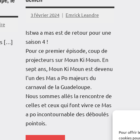
pe, le
Outremer
3 février 2024
Emrick Leandre
Reportage
dre
Société
Istwa a mas est de retour pour une
saison 4 !
ns […]
Pour ce premier épisode, coup de
projecteurs sur Moun Ki Moun. En
sept ans, Moun Ki Moun est devenu
l’un des Mas a Po majeurs du
carnaval de la Guadeloupe.
Nous sommes allés la rencontre de
celles et ceux qui font vivre ce Mas
a po incontournable des déboulés
pointois.
Pour offrir 
cookies pour