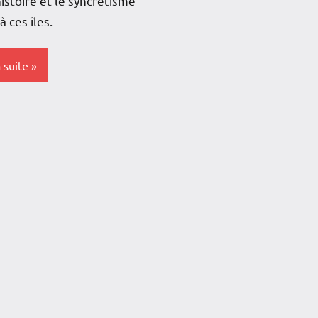
histoire et le syncrétisme
à ces îles.
a suite
s-
e
e
loupe
re
mer