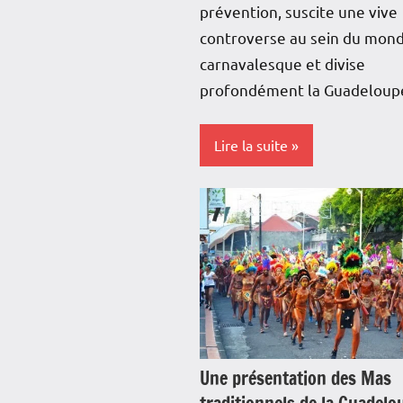
prévention, suscite une vive
controverse au sein du mon
carnavalesque et divise
profondément la Guadeloup
Lire la suite
Antilles-
Guyane
Blog
Culture
France
Guadeloupe
Une présentation des Mas