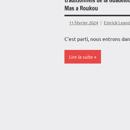
traditionnels de la Guadelou
Outremer
Mas a Roukou
Politique
11 février 2024
Emrick Lean
Société
C’est parti, nous entrons da
Lire la suite
Antilles-
Guyane
Blog
Caraïbe
Guadeloupe
Histoire