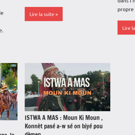
dans l’
propre 
de
Lire la suite
Lire l
e.
Antilles-
Guyane
Antille
Blog
Guyan
Caraïbe
Blog
Culture
Cultur
France
Guade
Guadeloupe
Histoi
Histoire
Outre
ISTWA A MAS : Moun Ki Moun ,
Konnèt pasé a-w sé on biyé pou
Interviews
dèmen