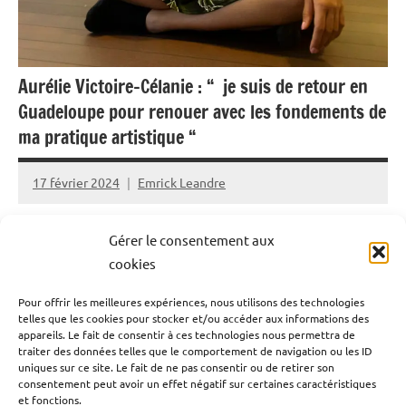
Aurélie Victoire-Célanie : “ je suis de retour en
Guadeloupe pour renouer avec les fondements de
ma pratique artistique “
17 février 2024
Emrick Leandre
Aurélie Victoire-Célanie est une jeune artiste
Gérer le consentement aux
guadeloupéenne qui a fait le choix du retour au pays. Un
cookies
retour qu’elle voit comme une opportunité pour se
Pour offrir les meilleures expériences, nous utilisons des technologies
développer tant humainement qu’artistiquement. Elle
telles que les cookies pour stocker et/ou accéder aux informations des
nous a reçu dans au Confluence studio, son atelier situé
appareils. Le fait de consentir à ces technologies nous permettra de
traiter des données telles que le comportement de navigation ou les ID
au coeur du centre-ville de Pointe-à-Pitre pour revenir
uniques sur ce site. Le fait de ne pas consentir ou de retirer son
sur son parcours et son choix de revenir chez elle pour
consentement peut avoir un effet négatif sur certaines caractéristiques
et fonctions.